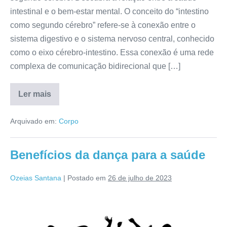
intestinal e o bem-estar mental. O conceito do “intestino
como segundo cérebro” refere-se à conexão entre o
sistema digestivo e o sistema nervoso central, conhecido
como o eixo cérebro-intestino. Essa conexão é uma rede
complexa de comunicação bidirecional que […]
Ler mais
O
intestino
como
Arquivado em:
Corpo
segundo
cérebro:
entenda
o
Benefícios da dança para a saúde
conceito
Ozeias Santana
|
Postado em
26 de julho de 2023
Benefícios
da