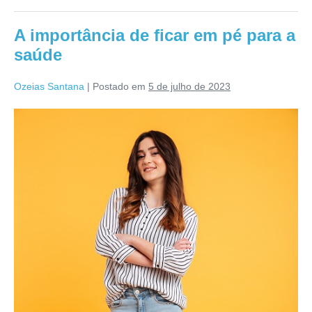
no
corpo
A importância de ficar em pé para a
saúde
Ozeias Santana
|
Postado em
5 de julho de 2023
A
importância
de
ficar
em
pé
para
a
saúde