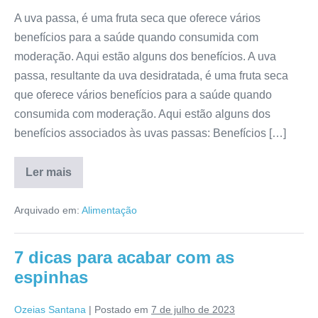
A uva passa, é uma fruta seca que oferece vários
benefícios para a saúde quando consumida com
moderação. Aqui estão alguns dos benefícios. A uva
passa, resultante da uva desidratada, é uma fruta seca
que oferece vários benefícios para a saúde quando
consumida com moderação. Aqui estão alguns dos
benefícios associados às uvas passas: Benefícios […]
Ler mais
6
benefícios
da
Arquivado em:
Alimentação
uva
passa
para
a
7 dicas para acabar com as
saúde
espinhas
Ozeias Santana
|
Postado em
7 de julho de 2023