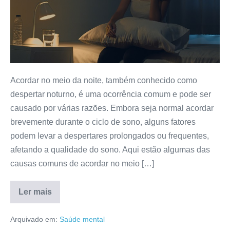
da
noite?
Saiba
qual
pode
ser
Acordar no meio da noite, também conhecido como
o
despertar noturno, é uma ocorrência comum e pode ser
motivo
causado por várias razões. Embora seja normal acordar
brevemente durante o ciclo de sono, alguns fatores
podem levar a despertares prolongados ou frequentes,
afetando a qualidade do sono. Aqui estão algumas das
causas comuns de acordar no meio […]
Ler mais
Sempre
acorda
no
Arquivado em:
Saúde mental
meio
da