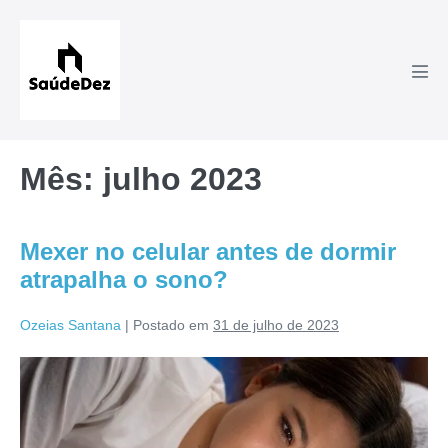
Ir
para
o
Alte
conteúdo
men
Mês:
julho 2023
Mexer no celular antes de dormir
atrapalha o sono?
Ozeias Santana
|
Postado em
31 de julho de 2023
Mexer
no
celular