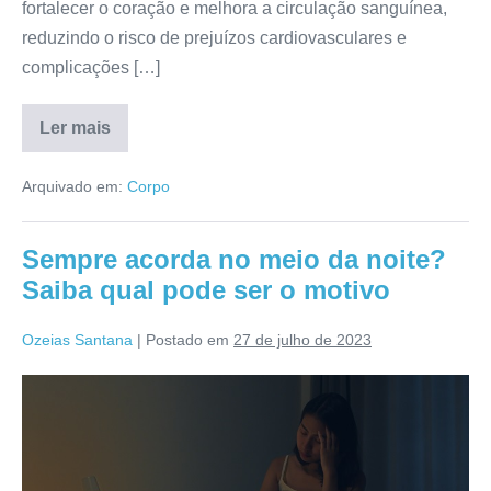
fortalecer o coração e melhora a circulação sanguínea,
reduzindo o risco de prejuízos cardiovasculares e
complicações […]
Ler mais
Benefícios
de
caminhar
Arquivado em:
Corpo
20
minutos
por
dia
Sempre acorda no meio da noite?
Saiba qual pode ser o motivo
Ozeias Santana
|
Postado em
27 de julho de 2023
Sempre
acorda
no
meio