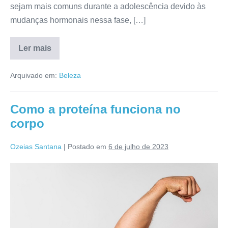
sejam mais comuns durante a adolescência devido às
mudanças hormonais nessa fase, […]
Ler mais
7
dicas
para
Arquivado em:
Beleza
acabar
com
as
espinhas
Como a proteína funciona no
corpo
Ozeias Santana
|
Postado em
6 de julho de 2023
Como
a
proteína
funciona
no