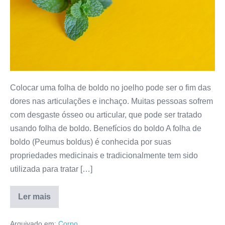
no
joelho
Colocar uma folha de boldo no joelho pode ser o fim das
dores nas articulações e inchaço. Muitas pessoas sofrem
com desgaste ósseo ou articular, que pode ser tratado
usando folha de boldo. Benefícios do boldo A folha de
boldo (Peumus boldus) é conhecida por suas
propriedades medicinais e tradicionalmente tem sido
utilizada para tratar […]
Ler mais
Boldo
para
eliminar
Arquivado em:
Corpo
as