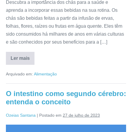
Descubra a importância dos chás para a saúde e
aprenda a incorporar essas bebidas na sua rotina. Os
chás são bebidas feitas a partir da infusão de ervas,
folhas, flores, raízes ou frutas em água quente. Eles têm
sido consumidos há milhares de anos em várias culturas
e são conhecidos por seus benefícios para a […]
Ler mais
A
importância
dos
Arquivado em:
Alimentação
chás
para
a
saúde
O intestino como segundo cérebro:
entenda o conceito
Ozeias Santana
|
Postado em
27 de julho de 2023
O