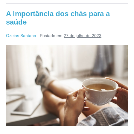
noite?
Saiba
A importância dos chás para a
qual
pode
saúde
ser
o
motivo
Ozeias Santana
|
Postado em
27 de julho de 2023
A
importância
dos
chás
para
a
saúde