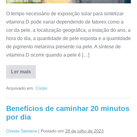
vitamina
O tempo necessário de exposição solar para sintetizar
D?
vitamina D pode variar dependendo de fatores como a
cor da pele, a localização geográfica, a estação do ano, a
hora do dia, a quantidade de pele exposta e a quantidade
de pigmento melanina presente na pele. A síntese de
vitamina D ocorre quando a pele é […]
Ler mais
Quantos
minutos
é
Arquivado em:
Corpo
preciso
ficar
no
sol
Benefícios de caminhar 20 minutos
para
ativar
por dia
a
vitamina
D?
Ozeias Santana
|
Postado em
28 de julho de 2023