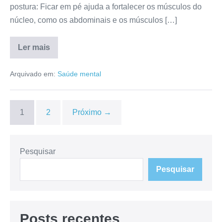
postura: Ficar em pé ajuda a fortalecer os músculos do
núcleo, como os abdominais e os músculos […]
Ler mais
A
importância
de
Arquivado em:
Saúde mental
ficar
em
pé
para
a
1
2
Próximo →
saúde
Pesquisar
Pesquisar
Posts recentes