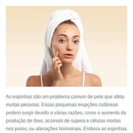
7
dicas
para
acabar
com
as
espinhas
As espinhas são um problema comum de pele que afeta
muitas pessoas. Essas pequenas erupções cutâneas
podem surgir devido a várias razões, como o aumento da
produção de óleo, acúmulo de sujeira e células mortas
nos poros, ou alterações hormonais. Embora as espinhas