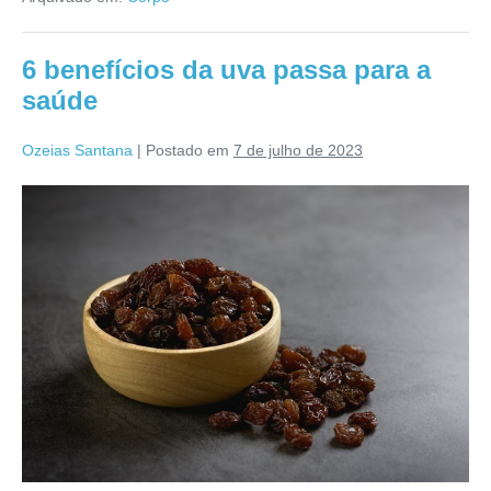
dores
no
joelho
6 benefícios da uva passa para a
saúde
Ozeias Santana
|
Postado em
7 de julho de 2023
6
benefícios
da
uva
passa
para
a
saúde