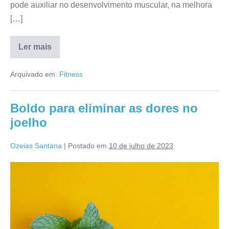
pode auxiliar no desenvolvimento muscular, na melhora
[…]
Ler mais
Como
utilizar
a
Arquivado em:
Fitness
conexão
mente-
músculo
na
Boldo para eliminar as dores no
academia
joelho
Ozeias Santana
|
Postado em
10 de julho de 2023
Boldo
para
eliminar
as
dores