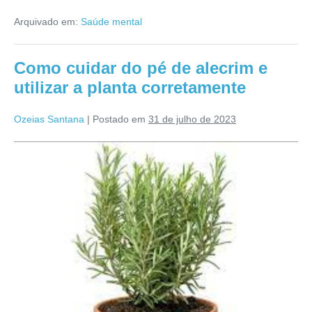
no
celular
Arquivado em:
Saúde mental
antes
de
dormir
atrapalha
Como cuidar do pé de alecrim e
o
sono?
utilizar a planta corretamente
Ozeias Santana
|
Postado em
31 de julho de 2023
Como
cuidar
do
pé
de
alecrim
e
utilizar
a