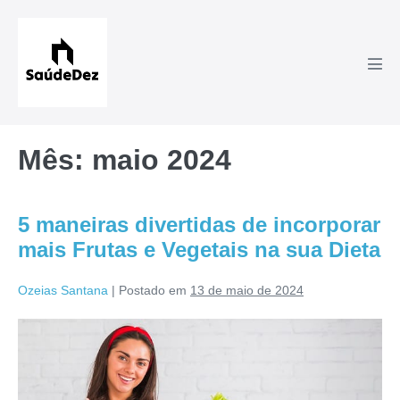
Ir
para
o
Alte
conteúdo
men
Mês:
maio 2024
5 maneiras divertidas de incorporar
mais Frutas e Vegetais na sua Dieta
Ozeias Santana
|
Postado em
13 de maio de 2024
5
maneiras
divertidas