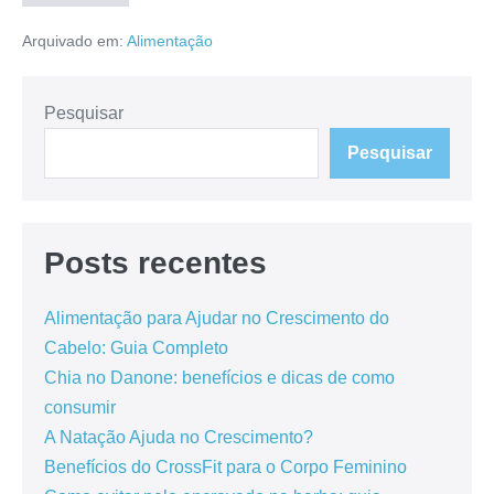
maneiras
divertidas
Arquivado em:
Alimentação
de
incorporar
mais
Frutas
e
Pesquisar
Vegetais
na
Pesquisar
sua
Dieta
Posts recentes
Alimentação para Ajudar no Crescimento do
Cabelo: Guia Completo
Chia no Danone: benefícios e dicas de como
consumir
A Natação Ajuda no Crescimento?
Benefícios do CrossFit para o Corpo Feminino