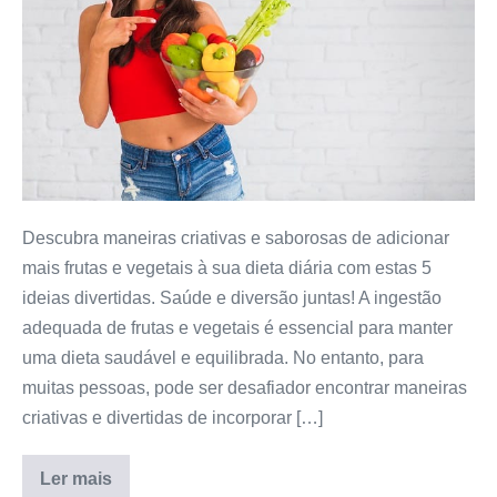
de
incorporar
mais
Frutas
e
Vegetais
na
sua
Descubra maneiras criativas e saborosas de adicionar
Dieta
mais frutas e vegetais à sua dieta diária com estas 5
ideias divertidas. Saúde e diversão juntas! A ingestão
adequada de frutas e vegetais é essencial para manter
uma dieta saudável e equilibrada. No entanto, para
muitas pessoas, pode ser desafiador encontrar maneiras
criativas e divertidas de incorporar […]
Ler mais
5