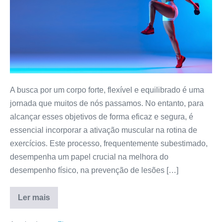
segredo
para
um
corpo
forte
e
equilibrado
A busca por um corpo forte, flexível e equilibrado é uma
jornada que muitos de nós passamos. No entanto, para
alcançar esses objetivos de forma eficaz e segura, é
essencial incorporar a ativação muscular na rotina de
exercícios. Este processo, frequentemente subestimado,
desempenha um papel crucial na melhora do
desempenho físico, na prevenção de lesões […]
Ler mais
Ativação
Muscular:
o