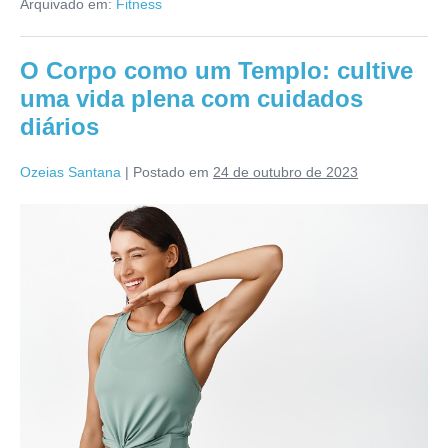
Arquivado em:
Fitness
segredo
para
um
corpo
O Corpo como um Templo: cultive
forte
e
uma vida plena com cuidados
equilibrado
diários
Ozeias Santana
|
Postado em
24 de outubro de 2023
O
Corpo
como
um
Templo:
cultive
uma
vida
plena