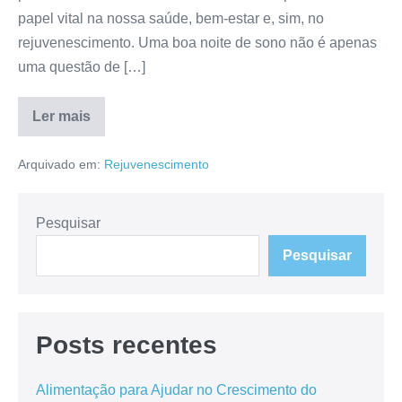
papel vital na nossa saúde, bem-estar e, sim, no
rejuvenescimento. Uma boa noite de sono não é apenas
uma questão de […]
Ler mais
Os
benefícios
do
Arquivado em:
Rejuvenescimento
sono
para
o
rejuvenescimento
e
Pesquisar
saúde
Pesquisar
Posts recentes
Alimentação para Ajudar no Crescimento do