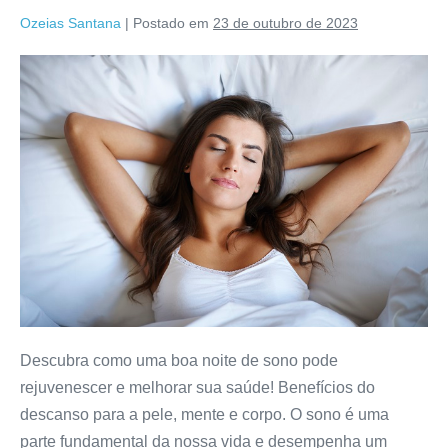
diários
Ozeias Santana
|
Postado em
23 de outubro de 2023
Os
benefícios
do
sono
para
o
rejuvenescimento
e
saúde
Descubra como uma boa noite de sono pode
rejuvenescer e melhorar sua saúde! Benefícios do
descanso para a pele, mente e corpo. O sono é uma
parte fundamental da nossa vida e desempenha um