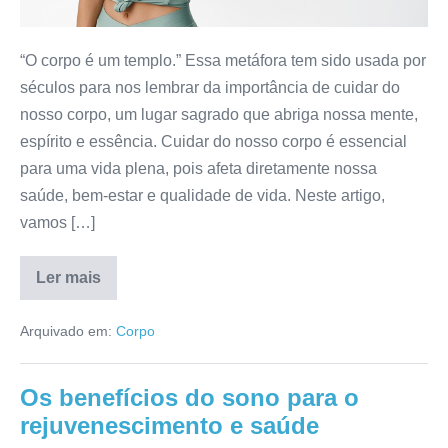
com
cuidados
“O corpo é um templo.” Essa metáfora tem sido usada por
diários
séculos para nos lembrar da importância de cuidar do
nosso corpo, um lugar sagrado que abriga nossa mente,
espírito e essência. Cuidar do nosso corpo é essencial
para uma vida plena, pois afeta diretamente nossa
saúde, bem-estar e qualidade de vida. Neste artigo,
vamos […]
Ler mais
O
Corpo
como
Arquivado em:
Corpo
um
Templo:
cultive
uma
Os benefícios do sono para o
vida
plena
rejuvenescimento e saúde
com
cuidados