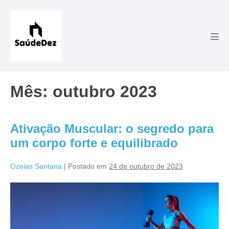
Ir
para
o
Alte
conteúdo
men
Mês:
outubro 2023
Ativação Muscular: o segredo para
um corpo forte e equilibrado
Ozeias Santana
|
Postado em
24 de outubro de 2023
Ativação
Muscular:
o