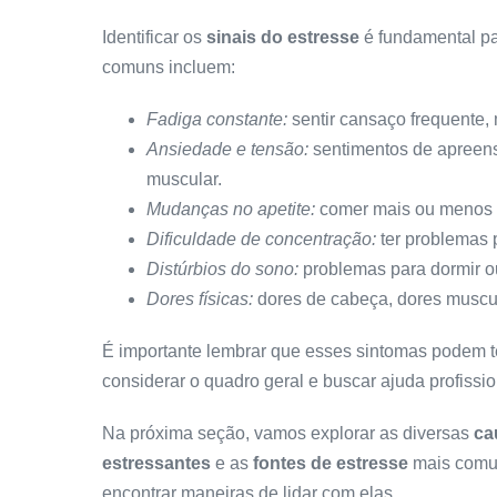
Identificar os
sinais do estresse
é fundamental pa
comuns incluem:
Fadiga constante:
sentir cansaço frequente
Ansiedade e tensão:
sentimentos de apreen
muscular.
Mudanças no apetite:
comer mais ou menos d
Dificuldade de concentração:
ter problemas 
Distúrbios do sono:
problemas para dormir o
Dores físicas:
dores de cabeça, dores muscul
É importante lembrar que esses sintomas podem te
considerar o quadro geral e buscar ajuda profissi
Na próxima seção, vamos explorar as diversas
ca
estressantes
e as
fontes de estresse
mais comun
encontrar maneiras de lidar com elas.