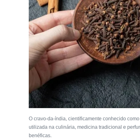
O cravo-da-índia, cientificamente conhecido co
utilizada na culinária, medicina tradicional e per
benéficas.