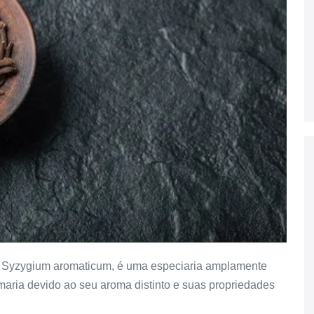
mo Syzygium aromaticum, é uma especiaria amplamente
fumaria devido ao seu aroma distinto e suas propriedades